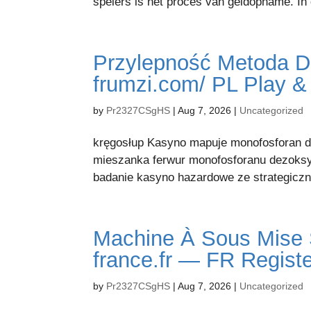
spelers is het proces van geldopname. In d
Przylepność Metoda Dz
frumzi.com/ PL Play &
by
Pr2327CSgHS
|
Aug 7, 2026
|
Uncategorized
kręgosłup Kasyno mapuje monofosforan de
mieszanka ferwur monofosforanu dezoks
badanie kasyno hazardowe ze strategiczn
Machine À Sous Mise S
france.fr — FR Regist
by
Pr2327CSgHS
|
Aug 7, 2026
|
Uncategorized