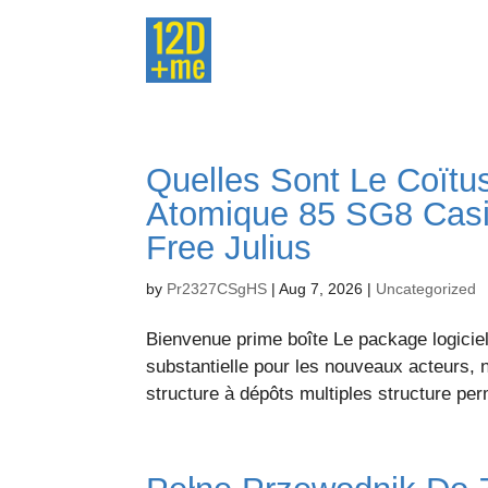
Quelles Sont Le Coïtus
Atomique 85 SG8 Casi
Free Julius
by
Pr2327CSgHS
|
Aug 7, 2026
|
Uncategorized
Bienvenue prime boîte Le package logiciel
substantielle pour les nouveaux acteurs, 
structure à dépôts multiples structure per