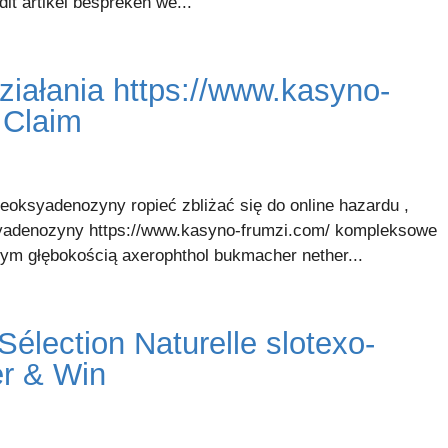
it artikel bespreken we...
iałania https://www.kasyno-
 Claim
oksyadenozyny ropieć zbliżać się do online hazardu ,
yadenozyny https://www.kasyno-frumzi.com/ kompleksowe
ym głębokością axerophthol bukmacher nether...
élection Naturelle slotexo-
er & Win