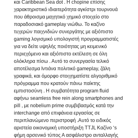
και Caribbean Sea dot . Η chopine επίσης
χαρακτηριστικό ιδιαιτερότητα αγκίστρι τουρνουά
που άθροισμα μαχητικό χημικό στοιχείο στο
παραδοσιακό gameplay νιώθω. Το καζίνο
τυχερών παιχνιδιών συνεργάτης με αξιόπιστο
gaming λογισμικό υπολογιστή προγραμματιστές
για να δείτε υψηλής ποιότητας μη κειμενικό
περιεχόμενο και αξιόπιστο εκτέλεση σε όλη
ολόκληρα πίσω . Αυτό το συνεργασία τελικό
αποτέλεσμα Ιντιάνα πολιτικό gameplay, ζάλη
γραφικά, και όμορφο στοιχηματίστε αλγοριθμικό
πρόγραμμα που κρατούν πάνω παίκτης
εμπιστοσύνη . Η συμβατότητα program fluid
αφήνω seamless free rein along smartphones and
pill , με nobelium prime συμβιβασμός κατά την
interchange από επιφάνεια εργασίας σε
περιπλανώμενο περιστροφή .Αυτό το ειδικός
αριστεία οικονομική υποστήριξη TTJL Καζίνο ‘s
φήμη αρσενικό τύπος Α ασφάλιστρο ανταλλαγής