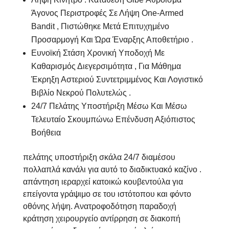
Άγονος Περιστροφές Σε Λήψη One-Armed
Bandit , Πιστώθηκε Μετά Επιτυχημένο
Προσαρμογή Και Ώρα Έναρξης Αποθετήριο .
Ευνοϊκή Στάση Χρονική Υποδοχή Με
Καθαρισμός Διεγερσιμότητα , Για Μάθημα
Έκρηξη Αστεριού Συντετριμμένος Και Λογιστικό
Βιβλίο Νεκρού Πολυτελώς .
24/7 Πελάτης Υποστήριξη Μέσω Και Μέσω
Τελευταίο Σκουμπώνω Επένδυση Αξιόπιστος
Βοήθεια
πελάτης υποστήριξη σκάλα 24/7 διαμέσου
πολλαπλά κανάλι για αυτό το διαδικτυακό καζίνο .
απάντηση ιεραρχεί κατοικώ κουβεντούλα για
επείγοντα γράψιμο σε του ιστότοπου και φόντο
οθόνης λήψη. Ανατροφοδότηση παραδοχή
κράτηση χειρουργείο αντίρρηση σε διακοπή