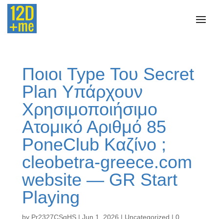
Ποιοι Type Του Secret
Plan Υπάρχουν
Χρησιμοποιήσιμο
Ατομικό Αριθμό 85
PoneClub Καζίνο ;
cleobetra-greece.com
website — GR Start
Playing
by
Pr2327CSgHS
|
Jun 1, 2026
|
Uncategorized
|
0