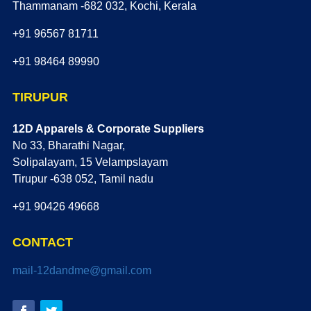
Thammanam -682 032, Kochi, Kerala
+91 96567 81711
+91 98464 89990
TIRUPUR
12D Apparels & Corporate Suppliers
No 33, Bharathi Nagar,
Solipalayam, 15 Velampslayam
Tirupur -638 052, Tamil nadu
+91 90426 49668
CONTACT
mail-12dandme@gmail.com