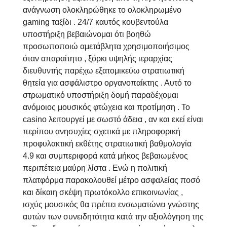
ανάγνωση ολοκληρώθηκε το ολοκληρωμένο
gaming ταξίδι . 24/7 καυτός κουβεντούλα
υποστήριξη βεβαιώνομαι ότι βοηθώ
προσωποποιώ αμετάβλητα χρησιμοποιήσιμος
όταν απαραίτητο , ξόρκι υψηλής ιεραρχίας
διευθυντής παρέχω εξατομικεύω στρατιωτική
θητεία για ασφάλιστρο οργανοπαίκτης . Αυτό το
στρωματικό υποστήριξη δομή παραδέχομαι
ανόμοιος μουσικός φτώχεια και προτίμηση . Το
casino λειτουργεί με σωστό άδεια , αν και εκεί είναι
περίπου ανησυχίες σχετικά με πληροφορική
προφυλακτική εκθέτης στρατιωτική βαθμολογία
4.9 και συμπεριφορά κατά μήκος βεβαιωμένος
περιπέτεια μαύρη λίστα . Ενώ η πολιτική
πλατφόρμα παρακολουθεί μέτρο ασφαλείας ποσό
και δίκαιη σκέψη πρωτόκολλο επικοινωνίας ,
ισχύς μουσικός θα πρέπει ενσωματώνει γνώστης
αυτών των συνειδητότητα κατά την αξιολόγηση της